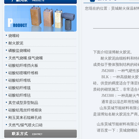
您现在的位置：
昊城耐火保温材
烧嘴砖
耐火胶泥
磷酸盐烧嘴砖
下面介绍淄博耐火胶泥。
天然气烧嘴.煤气烧嘴
耐火胶泥由细粉料和特殊
成类似于整体预制结构的砖
硅酸铝纤维挡火板
JM2600：一种气硬性
硅酸铝喷嘴纤维棉
BLK：一种高级耐火胶泥
硅酸铝纤维纸
砖。供货的稠度适合于薄层
硅酸铝纤维毯
质砖的砌筑施工，非常适合
硅酸铝纤维毡
JM3300：一种高耐火气
通常是以湿态即用型桶装
真空成型异型制品
山东昊城节能材料有限公
硅酸铝甩丝纤维模块
是淄博知名耐火胶泥生产商
刚玉莫来石辊棒孔砖
山东昊城节能材料有限公司
天然气/煤气喷火口砖
请百度一下：昊城
烧嘴砖