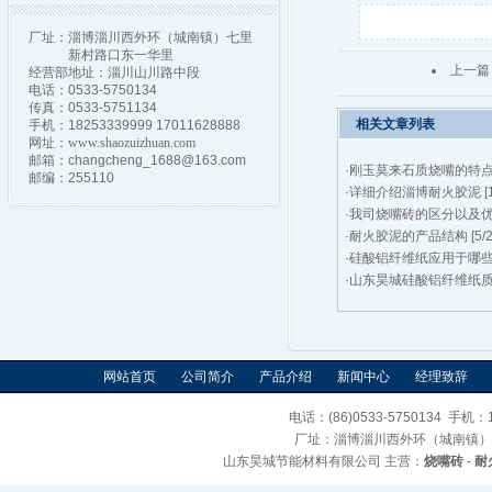
厂址：淄博淄川西外环（城南镇）七里
新村路口东一华里
上一篇
经营部地址：淄川山川路中段
电话：0533-5750134
传真：0533-5751134
相关文章列表
手机：18253339999 17011628888
网址：
www.shaozuizhuan.com
邮箱：changcheng_1688@163.com
·
刚玉莫来石质烧嘴的特点 [9
邮编：255110
·
详细介绍淄博耐火胶泥 [1/
·
我司烧嘴砖的区分以及优势 
·
耐火胶泥的产品结构 [5/2
·
硅酸铝纤维纸应用于哪些行业
·
山东昊城硅酸铝纤维纸质量好
网站首页
公司简介
产品介绍
新闻中心
经理致辞
电话：(86)0533-5750134 手机：1
厂址：淄博淄川西外环（城南镇）
山东昊城节能材料有限公司 主营：
烧嘴砖
-
耐